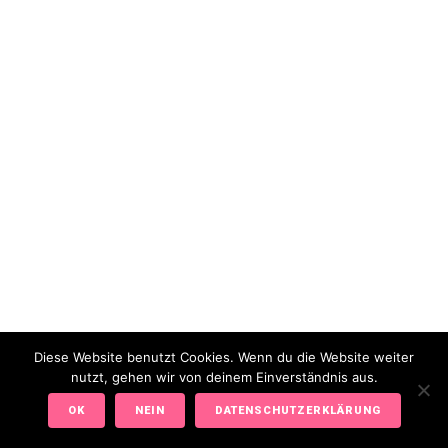
© 2019 TSV HARTHAUSEN/SCHER
1872 e.V.
IMPRESSUM
DATENSCHUTZ
Diese Website benutzt Cookies. Wenn du die Website weiter
nutzt, gehen wir von deinem Einverständnis aus.
OK
NEIN
DATENSCHUTZERKLÄRUNG